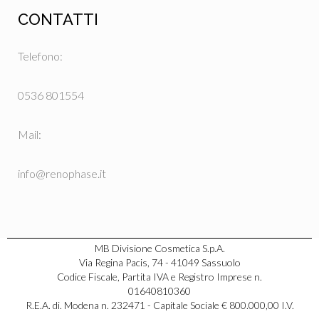
CONTATTI
Telefono:
0536 801554
Mail:
info@renophase.it
MB Divisione Cosmetica S.p.A.
Via Regina Pacis, 74 - 41049 Sassuolo
Codice Fiscale, Partita IVA e Registro Imprese n.
01640810360
R.E.A. di. Modena n. 232471 - Capitale Sociale € 800.000,00 I.V.