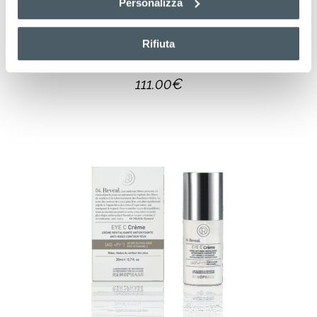
Personalizza
,
,
Acne
Rebirth
Viso
Rifiuta
NATIV Sérum
111.00
€