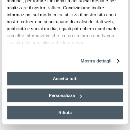
annunci, per fornire funzionalità dei social media e per
ricezione di comunicazioni promozionali
e commerciali come indicato nel punto C)
analizzare il nostro traffico. Condividiamo inoltre
nell’informativa e dichiaro di avere
informazioni sul modo in cui utilizza il nostro sito con i
compiuto almeno 16 anni.
nostri partner che si occupano di analisi dei dati web,
pubblicità e social media, i quali potrebbero combinarle
con altre informazioni che ha fornito loro o che hanno
raccolto dal suo utilizzo dei loro servizi.
Mostra dettagli
Accetta tutti
Personalizza
Rifiuta